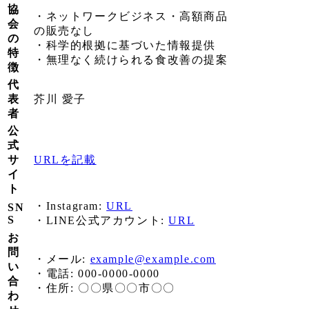
協
・ネットワークビジネス・高額商品
会
の販売なし
の
・科学的根拠に基づいた情報提供
特
・無理なく続けられる食改善の提案
徴
代
表
芥川 愛子
者
公
式
サ
URLを記載
イ
ト
・Instagram:
URL
SN
S
・LINE公式アカウント:
URL
お
問
・メール:
example@example.com
い
・電話: 000-0000-0000
合
・住所: 〇〇県〇〇市〇〇
わ