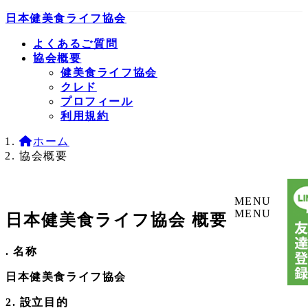
コ
ナ
日本健美食ライフ協会
ン
ビ
よくあるご質問
テ
ゲ
協会概要
ン
ー
健美食ライフ協会
ツ
シ
クレド
へ
ョ
プロフィール
ス
ン
利用規約
キ
に
ッ
移
ホーム
プ
動
協会概要
MENU
MENU
日本健美食ライフ協会 概要
. 名称
日本健美食ライフ協会
2. 設立目的