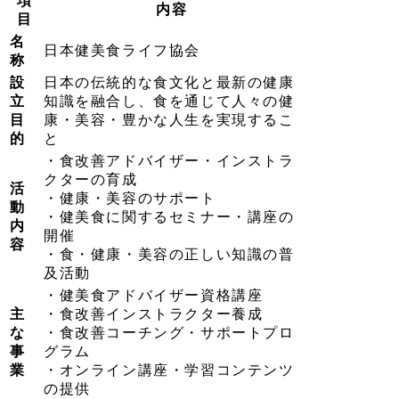
項
内容
目
名
日本健美食ライフ協会
称
設
日本の伝統的な食文化と最新の健康
立
知識を融合し、食を通じて人々の健
目
康・美容・豊かな人生を実現するこ
的
と
・食改善アドバイザー・インストラ
クターの育成
活
・健康・美容のサポート
動
・健美食に関するセミナー・講座の
内
開催
容
・食・健康・美容の正しい知識の普
及活動
・健美食アドバイザー資格講座
主
・食改善インストラクター養成
な
・食改善コーチング・サポートプロ
事
グラム
業
・オンライン講座・学習コンテンツ
の提供